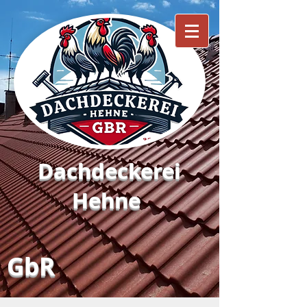
Dachdeckerei
Hehne
GbR